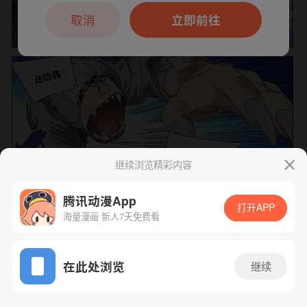
本章节仅支持App阅读，可打开App新用
户7天免费看
取消
立即前往
继续浏览精彩内容
腾讯动漫App
打开APP
海量漫画 新人7天免费看
App免费看
下一话
腾漫App免费看
在此处浏览
继续
579话 1/1