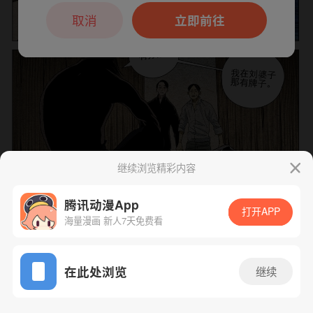
本章节仅支持App阅读，可打开App新用
户7天免费看
取消
立即前往
继续浏览精彩内容
腾讯动漫App
打开APP
海量漫画 新人7天免费看
App免费看
下一话
腾漫App免费看
在此处浏览
继续
700话 1/1