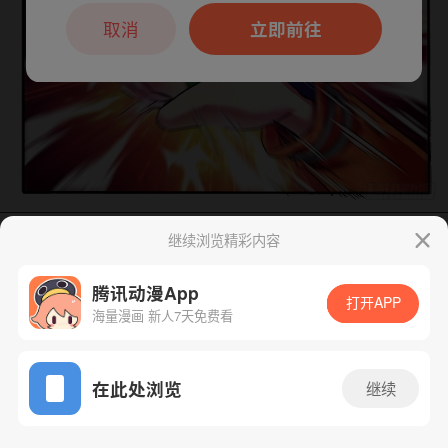
本章节仅支持App阅读，可打开App新用
户7天免费看
取消
立即前往
继续浏览精彩内容
下一话
腾漫App免费看
腾讯动漫App
打开APP
海量漫画 新人7天免费看
App免费看
在此处浏览
继续
104话 1/1