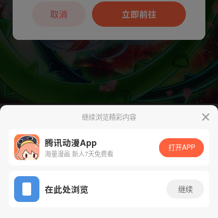
本章节仅支持App阅读，可打开App新用
户7天免费看
取消
立即前往
继续浏览精彩内容
下一话
腾漫App免费看
腾讯动漫App
打开APP
海量漫画 新人7天免费看
App免费看
在此处浏览
继续
245话 1/1