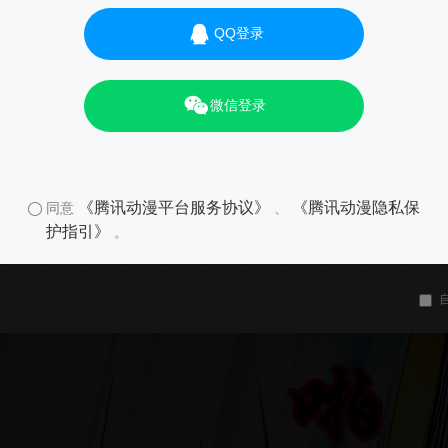
QQ登录
微信登录
《腾讯动漫平台服务协议》
《腾讯动漫隐私保
同意
、
护指引》
。