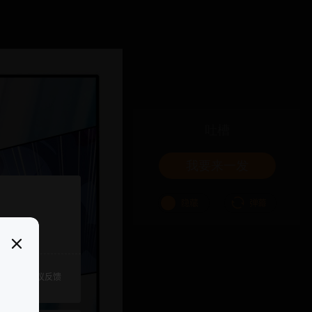
吐槽
我要来一发