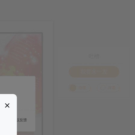
吐槽
我要来一发