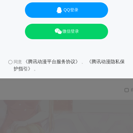
QQ登录
微信登录
《腾讯动漫平台服务协议》
《腾讯动漫隐私保
同意
、
护指引》
。