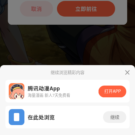
本章节仅支持App阅读，可打开App新用
户7天免费看
取消
立即前往
继续浏览精彩内容
下一话
腾漫App免费看
腾讯动漫App
打开APP
海量漫画 新人7天免费看
App免费看
在此处浏览
继续
235话 1/1