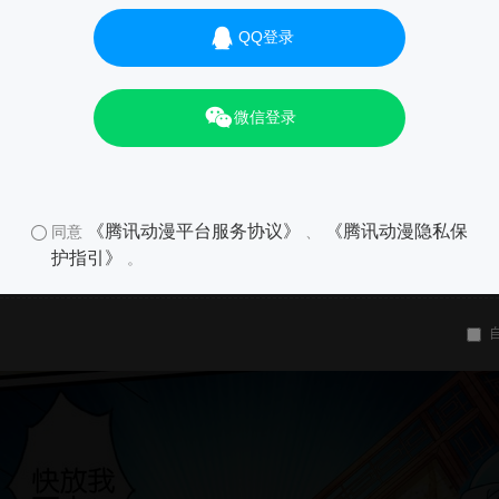
QQ登录
微信登录
《腾讯动漫平台服务协议》
《腾讯动漫隐私保
同意
、
护指引》
。