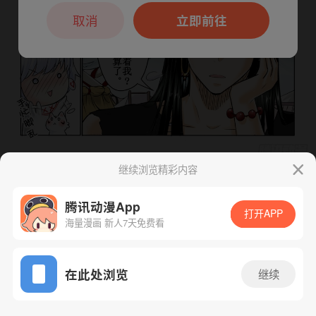
本章节仅支持App阅读，可打开App新用
户7天免费看
取消
立即前往
继续浏览精彩内容
下一话
腾漫App免费看
腾讯动漫App
打开APP
海量漫画 新人7天免费看
App免费看
在此处浏览
继续
102话 1/1