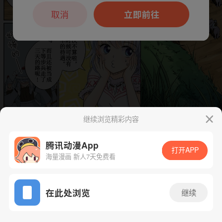
本章节仅支持App阅读，可打开App新用
户7天免费看
取消
立即前往
继续浏览精彩内容
下一话
腾漫App免费看
腾讯动漫App
打开APP
海量漫画 新人7天免费看
App免费看
在此处浏览
继续
63话 1/1