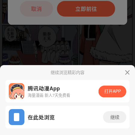
本章节仅支持App阅读，可打开App新用
户7天免费看
取消
立即前往
继续浏览精彩内容
下一话
腾漫App免费看
腾讯动漫App
打开APP
海量漫画 新人7天免费看
App免费看
在此处浏览
继续
31话 1/1