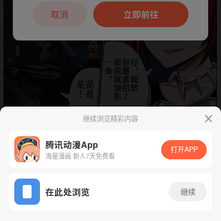
本章节仅支持App阅读，可打开App新用
户7天免费看
取消
立即前往
继续浏览精彩内容
下一话
腾漫App免费看
腾讯动漫App
打开APP
海量漫画 新人7天免费看
App免费看
在此处浏览
继续
83话 1/1