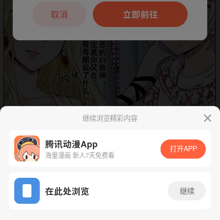
本章节仅支持App阅读，可打开App新用
户7天免费看
取消
立即前往
继续浏览精彩内容
下一话
腾漫App免费看
腾讯动漫App
打开APP
海量漫画 新人7天免费看
App免费看
在此处浏览
继续
52话 1/1