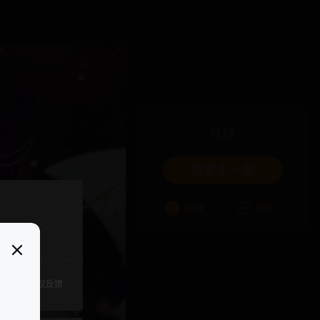
吐槽
我要来一发