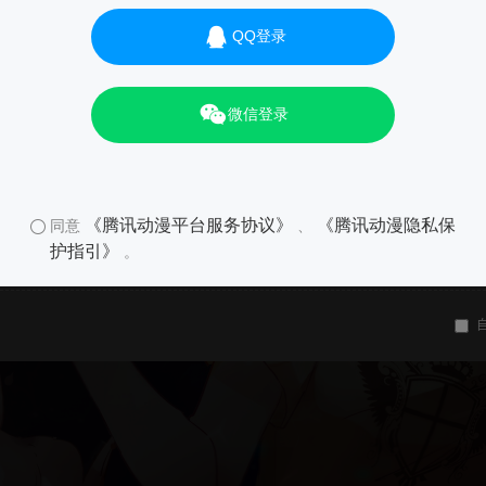
QQ登录
微信登录
《腾讯动漫平台服务协议》
《腾讯动漫隐私保
同意
、
护指引》
。