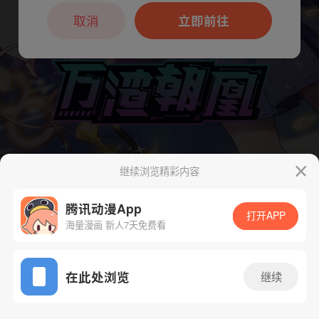
本章节仅支持App阅读，可打开App新用
户7天免费看
取消
立即前往
继续浏览精彩内容
下一话
腾漫App免费看
腾讯动漫App
打开APP
海量漫画 新人7天免费看
App免费看
在此处浏览
继续
234话 1/1