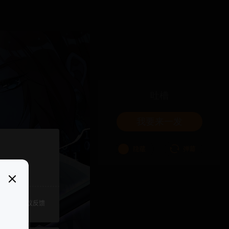
吐槽
我要来一发