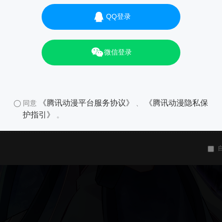
QQ登录
微信登录
《腾讯动漫平台服务协议》
《腾讯动漫隐私保
同意
、
护指引》
。