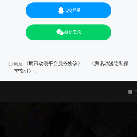
QQ登录
微信登录
《腾讯动漫平台服务协议》
《腾讯动漫隐私保
同意
、
护指引》
。