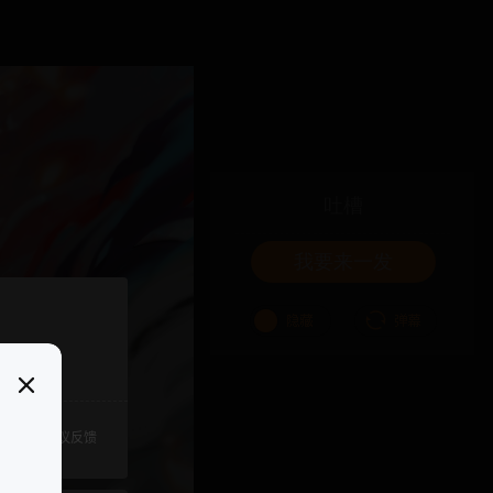
吐槽
我要来一发