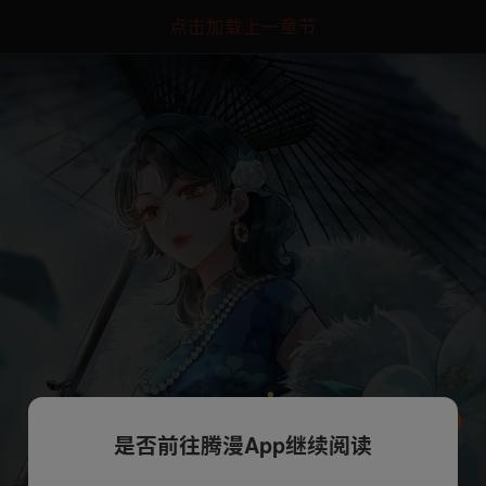
点击加载上一章节
是否前往腾漫App继续阅读