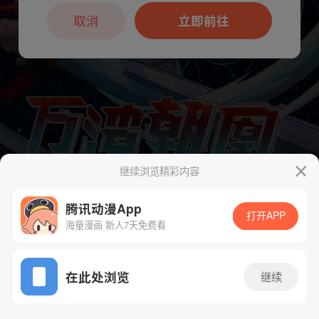
本章节仅支持App阅读，可打开App新用
户7天免费看
取消
立即前往
继续浏览精彩内容
腾讯动漫App
打开APP
海量漫画 新人7天免费看
下一话
腾漫App免费看
App免费看
在此处浏览
继续
671话 1/1