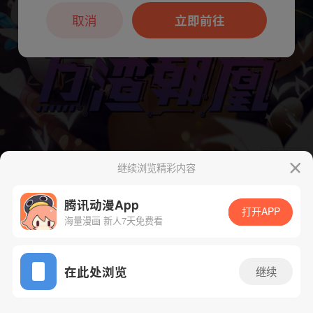
本章节仅支持App阅读，可打开App新用
户7天免费看
取消
立即前往
继续浏览精彩内容
下一话
腾漫App免费看
腾讯动漫App
打开APP
海量漫画 新人7天免费看
App免费看
在此处浏览
继续
182话 1/1