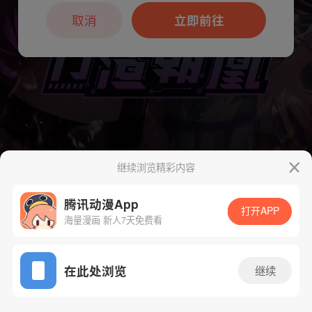
本章节仅支持App阅读，可打开App新用
户7天免费看
取消
立即前往
继续浏览精彩内容
下一话
腾漫App免费看
腾讯动漫App
打开APP
海量漫画 新人7天免费看
App免费看
在此处浏览
继续
214话 1/1