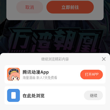
本章节仅支持App阅读，可打开App新用
户7天免费看
取消
立即前往
继续浏览精彩内容
腾讯动漫App
打开APP
海量漫画 新人7天免费看
下一话
腾漫App免费看
App免费看
在此处浏览
继续
538话 1/1