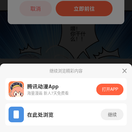
本章节仅支持App阅读，可打开App新用
户7天免费看
取消
立即前往
继续浏览精彩内容
下一话
腾漫App免费看
腾讯动漫App
打开APP
海量漫画 新人7天免费看
App免费看
在此处浏览
继续
396话 1/1