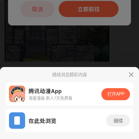
本章节仅支持App阅读，可打开App新用
户7天免费看
取消
立即前往
继续浏览精彩内容
下一话
腾漫App免费看
腾讯动漫App
打开APP
海量漫画 新人7天免费看
App免费看
在此处浏览
继续
476话 1/1