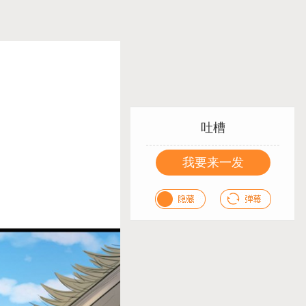
吐槽
我要来一发