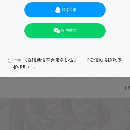
QQ登录
微信登录
《腾讯动漫平台服务协议》
《腾讯动漫隐私保
同意
、
护指引》
。