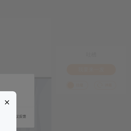
吐槽
我要来一发