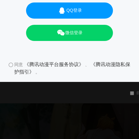
QQ登录
微信登录
《腾讯动漫平台服务协议》
《腾讯动漫隐私保
同意
、
护指引》
。