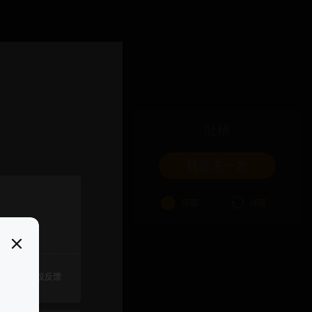
吐槽
我要来一发