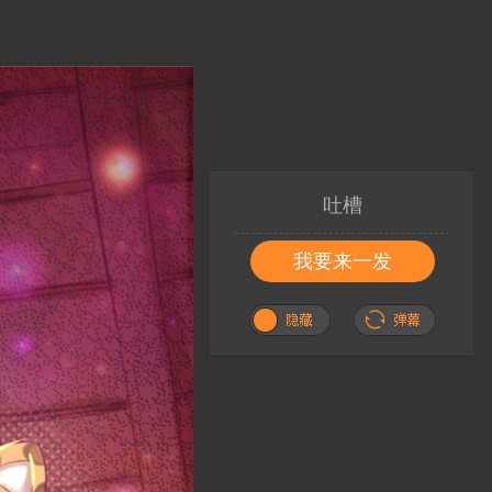
吐槽
我要来一发