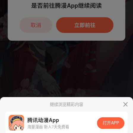
是否前往腾漫App继续阅读
本章节仅支持App阅读，可打开App新用
户7天免费看
取消
立即前往
继续浏览精彩内容
腾讯动漫App
打开APP
海量漫画 新人7天免费看
App免费看