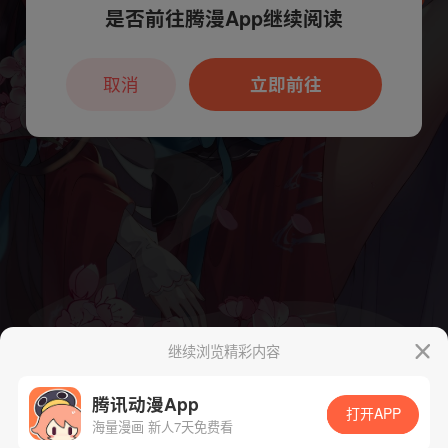
是否前往腾漫App继续阅读
本章节仅支持App阅读，可打开App新用
户7天免费看
取消
立即前往
继续浏览精彩内容
腾讯动漫App
打开APP
海量漫画 新人7天免费看
App免费看