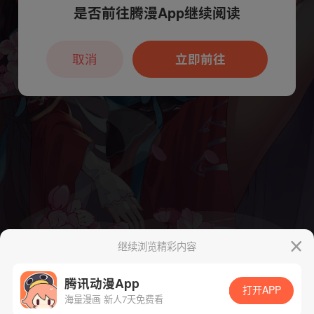
是否前往腾漫App继续阅读
本章节仅支持App阅读，可打开App新用
户7天免费看
取消
立即前往
继续浏览精彩内容
腾讯动漫App
打开APP
海量漫画 新人7天免费看
App免费看