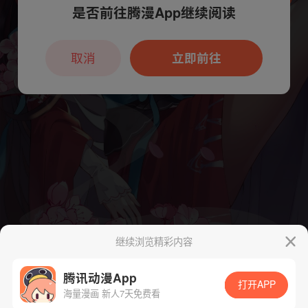
是否前往腾漫App继续阅读
本章节仅支持App阅读，可打开App新用
户7天免费看
取消
立即前往
继续浏览精彩内容
腾讯动漫App
打开APP
海量漫画 新人7天免费看
App免费看