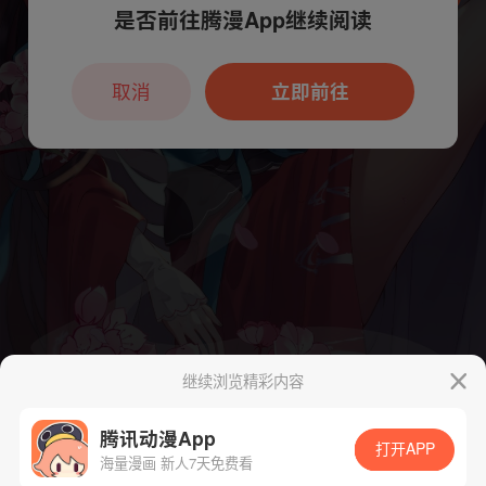
是否前往腾漫App继续阅读
本章节仅支持App阅读，可打开App新用
户7天免费看
取消
立即前往
继续浏览精彩内容
腾讯动漫App
打开APP
海量漫画 新人7天免费看
App免费看