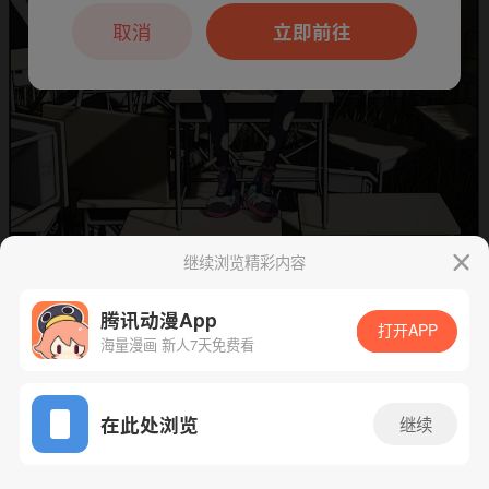
本章节仅支持App阅读，可打开App新用
户7天免费看
取消
立即前往
继续浏览精彩内容
腾讯动漫App
打开APP
海量漫画 新人7天免费看
App免费看
下一话
腾漫App免费看
在此处浏览
继续
314话 1/1