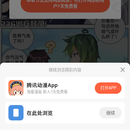
本章节仅支持App阅读，可打开App新用
户7天免费看
取消
立即前往
继续浏览精彩内容
腾讯动漫App
打开APP
海量漫画 新人7天免费看
App免费看
下一话
腾漫App免费看
在此处浏览
继续
242话 1/1