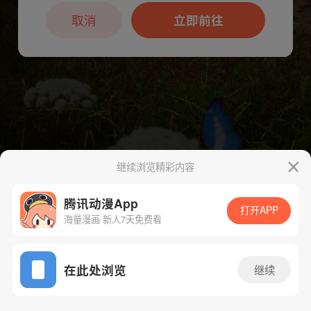
本章节仅支持App阅读，可打开App新用
户7天免费看
取消
立即前往
继续浏览精彩内容
腾讯动漫App
打开APP
海量漫画 新人7天免费看
App免费看
下一话
腾漫App免费看
在此处浏览
继续
90话 1/1