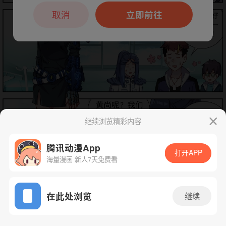
本章节仅支持App阅读，可打开App新用
户7天免费看
取消
立即前往
继续浏览精彩内容
腾讯动漫App
打开APP
海量漫画 新人7天免费看
App免费看
下一话
腾漫App免费看
在此处浏览
继续
219话 1/1