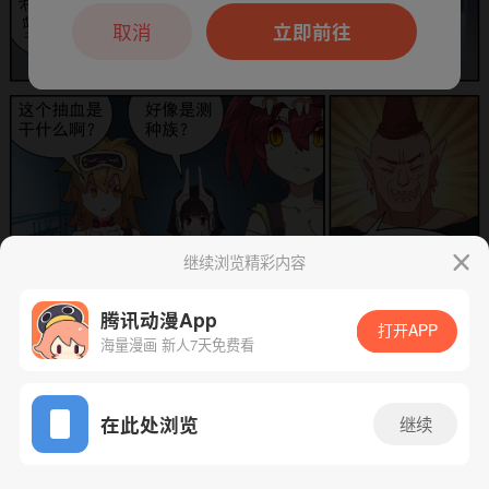
本章节仅支持App阅读，可打开App新用
户7天免费看
取消
立即前往
继续浏览精彩内容
腾讯动漫App
打开APP
海量漫画 新人7天免费看
App免费看
下一话
腾漫App免费看
在此处浏览
继续
365话 1/1