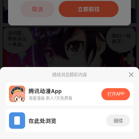
本章节仅支持App阅读，可打开App新用
户7天免费看
取消
立即前往
继续浏览精彩内容
腾讯动漫App
打开APP
海量漫画 新人7天免费看
App免费看
下一话
腾漫App免费看
在此处浏览
继续
385话 1/1