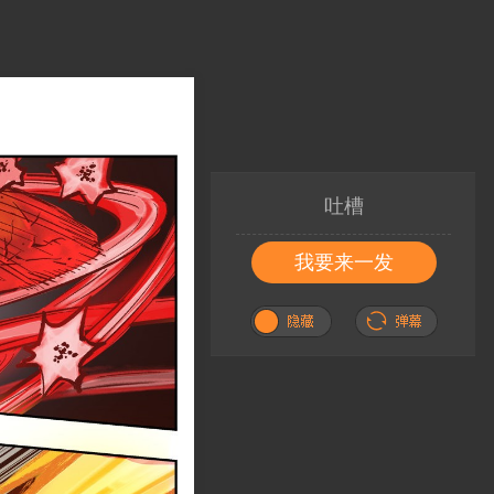
吐槽
我要来一发