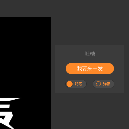
吐槽
我要来一发