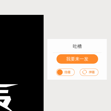
吐槽
我要来一发