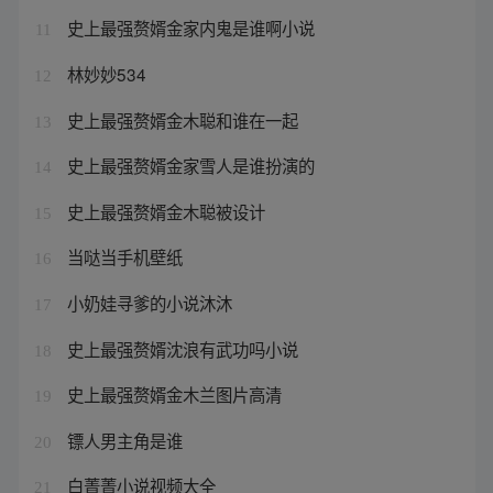
史上最强赘婿金家内鬼是谁啊小说
11
林妙妙534
12
史上最强赘婿金木聪和谁在一起
13
史上最强赘婿金家雪人是谁扮演的
14
史上最强赘婿金木聪被设计
15
当哒当手机壁纸
16
小奶娃寻爹的小说沐沐
17
史上最强赘婿沈浪有武功吗小说
18
史上最强赘婿金木兰图片高清
19
镖人男主角是谁
20
白菁菁小说视频大全
21