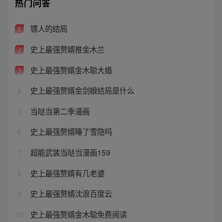
热门问答
镖人的结局
1
史上最强赘婿推金木兰
2
史上最强赘婿金木聪大婚
3
史上最强赘婿金剑娘结局是什么
4
当哒当第二季漫画
5
史上最强赘婿睡了雪隐吗
6
超能武装当哒当漫画159
7
史上最强赘婿有几老婆
8
史上最强赘婿沈浪百度云
9
史上最强赘婿金木聪免费阅读
10