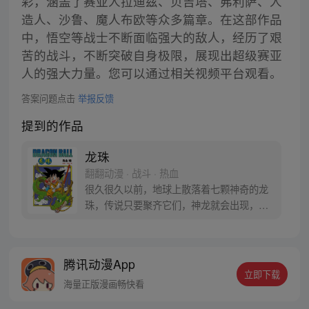
彩，涵盖了赛亚人拉迪兹、贝吉塔、弗利萨、人
造人、沙鲁、魔人布欧等众多篇章。在这部作品
中，悟空等战士不断面临强大的敌人，经历了艰
苦的战斗，不断突破自身极限，展现出超级赛亚
人的强大力量。您可以通过相关视频平台观看。
答案问题点击
举报反馈
提到的作品
龙珠
翻翻动漫 · 战斗 · 热血
很久很久以前，地球上散落着七颗神奇的龙
珠，传说只要聚齐它们，神龙就会出现，并
可以为人实现一个愿望。为了寻找龙珠，布
尔玛和孙悟空踏上了奇妙的寻珠之旅……
腾讯动漫App
立即下载
海量正版漫画畅快看