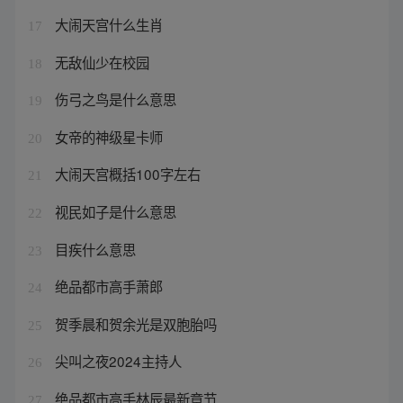
大闹天宫什么生肖
17
无敌仙少在校园
18
伤弓之鸟是什么意思
19
女帝的神级星卡师
20
大闹天宫概括100字左右
21
视民如子是什么意思
22
目疾什么意思
23
绝品都市高手萧郎
24
贺季晨和贺余光是双胞胎吗
25
尖叫之夜2024主持人
26
绝品都市高手林辰最新章节
27