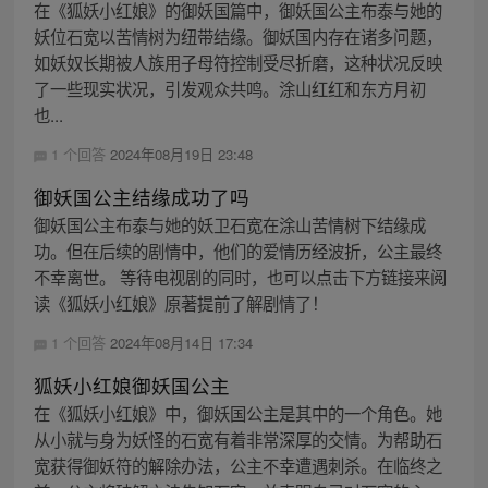
在《狐妖小红娘》的御妖国篇中，御妖国公主布泰与她的
妖位石宽以苦情树为纽带结缘。御妖国内存在诸多问题，
如妖奴长期被人族用子母符控制受尽折磨，这种状况反映
了一些现实状况，引发观众共鸣。涂山红红和东方月初
也...
1 个回答
2024年08月19日 23:48
御妖国公主结缘成功了吗
御妖国公主布泰与她的妖卫石宽在涂山苦情树下结缘成
功。但在后续的剧情中，他们的爱情历经波折，公主最终
不幸离世。 等待电视剧的同时，也可以点击下方链接来阅
读《狐妖小红娘》原著提前了解剧情了！
1 个回答
2024年08月14日 17:34
狐妖小红娘御妖国公主
在《狐妖小红娘》中，御妖国公主是其中的一个角色。她
从小就与身为妖怪的石宽有着非常深厚的交情。为帮助石
宽获得御妖符的解除办法，公主不幸遭遇刺杀。在临终之