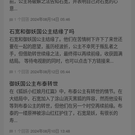
前，公主将破解之法告知石宽，并表明自己对石宽的心
意...
1 个回答
2024年08月14日 05:46
石宽和御妖国公主结缘了吗
石宽和御妖国公主结缘了。他们在苦情树下许下了来世还
要在一起的愿望，虽历经波折，公主不幸死于叛乱者之
手，但借助转世续缘之法，最终得以再续前缘，收获圆满
结局。 等待电视剧的同时，也可以点击下方链接来...
1 个回答
2024年08月12日 05:44
御妖国公主布泰转世
在《狐妖小红娘月红篇》中，布泰公主有转世的情节。在
大结局中，石宽加入了涂山消灭黑狐的阵容，然而他没有
等到布泰公主的转世，但他们在另一个时空再续前缘。布
泰的一缕原神被涂山红红护住了，石宽是妖，有很长的
寿...
1 个回答
2024年08月10日 13:48