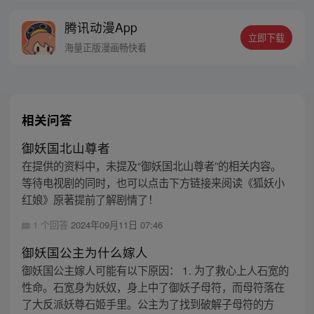
线牵。（每周周四更新。）
腾讯动漫App
立即下载
海量正版漫画畅快看
相关问答
御妖国北山尊者
在提供的资料中，未提及“御妖国北山尊者”的相关内容。
等待电视剧的同时，也可以点击下方链接来阅读《狐妖小
红娘》原著提前了解剧情了！
1 个回答
2024年09月11日 07:46
御妖国公主为什么嫁人
御妖国公主嫁人可能有以下原因： 1. 为了救心上人石宽的
性命。石宽身为妖奴，身上中了御妖子母符，而母符落在
了大反派妖尊石姬手里。公主为了找到破解子母符的方