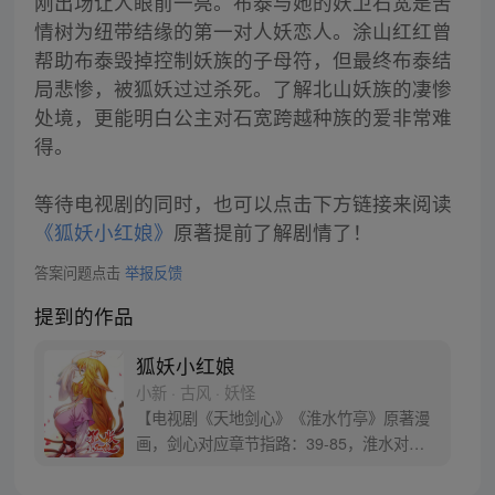
刚出场让人眼前一亮。布泰与她的妖卫石宽是苦
情树为纽带结缘的第一对人妖恋人。涂山红红曾
帮助布泰毁掉控制妖族的子母符，但最终布泰结
局悲惨，被狐妖过过杀死。了解北山妖族的凄惨
处境，更能明白公主对石宽跨越种族的爱非常难
得。
等待电视剧的同时，也可以点击下方链接来阅读
《狐妖小红娘》
原著提前了解剧情了！
答案问题点击
举报反馈
提到的作品
狐妖小红娘
小新 · 古风 · 妖怪
【电视剧《天地剑心》《淮水竹亭》原著漫
画，剑心对应章节指路：39-85，淮水对应
章节指路272-301】 迷糊萝莉小狐妖，正太
道士没节操。自古人妖生死恋，千载孽缘一