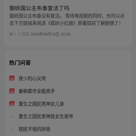
御妖国公主布泰复活了吗
御妖国公主布泰没有复活。 等待电视剧的同时，也可以点
击下方链接来阅读《狐妖小红娘》原著提前了解剧情了！
1 个回答
2024年08月10日 02:30
热门问答
夜少的心尖宠
1
秦枫都市全能高手
2
重生之国民男神女儿身
3
重生之国民男神是女生瓷爷
4
视民不恌的拼音
5