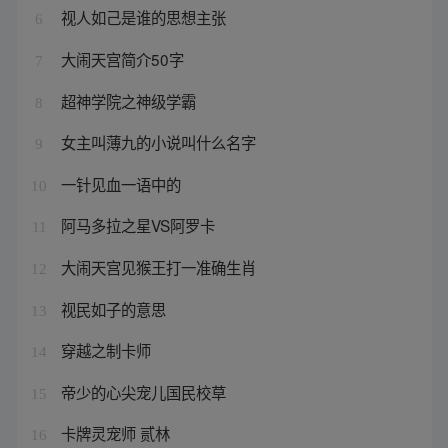
视人如己是谁的思想主张
6
大闹天宫简介50字
7
超神学院之神级学霸
8
女主叫薄九的小说叫什么名字
9
一针见血一语中的
10
阿马多拉之星VS阿罗卡
11
大闹天宫见猴王打一准确生肖
12
视民如子的意思
13
穿越之制卡师
14
帝少的心尖宠儿国民校草
15
卡牌灵宠师 贰林
16