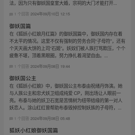
法，因为只有御妖国皇室大婚，宗祠的大门才能打开...
1 个回答
2024年09月10日 12:15
御妖国篇
在《狐妖小红娘月红篇》的御妖国篇中，御妖国内存在着
不太平的情况。这里不仅有强制的劳务合同“子母符”，还有
个天天画大饼的上司“石姬”。妖奴们被人族打骂欺压，个个
疲惫不堪，顶着黑眼圈，努力挣扎着渴望自由。...
1 个回答
2024年09月08日 19:44
御妖国公主
在《狐妖小红娘》中，御妖国公主布泰由祝绪丹饰演。她
与人族公主和忠犬妖卫组成纯爱 CP，刚出场让人眼前一
亮。布泰与她的妖卫石宽是苦情树为纽带结缘的第一对人
妖恋人。涂山红红曾帮助布泰毁掉控制妖族的子母符，...
1 个回答
2024年09月08日 05:48
狐妖小红娘御妖国篇