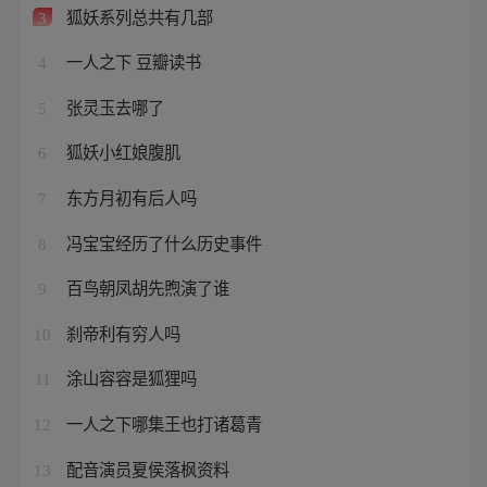
狐妖系列总共有几部
3
一人之下 豆瓣读书
4
张灵玉去哪了
5
狐妖小红娘腹肌
6
东方月初有后人吗
7
冯宝宝经历了什么历史事件
8
百鸟朝凤胡先煦演了谁
9
刹帝利有穷人吗
10
涂山容容是狐狸吗
11
一人之下哪集王也打诸葛青
12
配音演员夏侯落枫资料
13