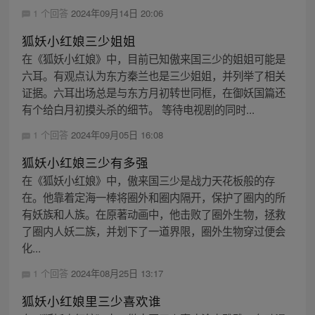
1 个回答
2024年09月14日 20:06
狐妖小红娘三少姐姐
在《狐妖小红娘》中，目前已知傲来国三少的姐姐可能是
六耳。有观点认为东方秦兰也是三少姐姐，并列举了相关
证据。六耳出场总是与东方月初转世同框，在御妖国篇还
有个给白月初摸头杀的细节。 等待电视剧的同时...
1 个回答
2024年09月05日 16:08
狐妖小红娘三少有多强
在《狐妖小红娘》中，傲来国三少是战力天花板般的存
在。他靠着定海一棒将圈外和圈内隔开，保护了圈内的所
有妖族和人族。在原著动画中，他击败了圈外生物，拯救
了圈内人妖二族，并划下了一道界限，圈外生物穿过便会
化...
1 个回答
2024年08月25日 13:17
狐妖小红娘里三少喜欢谁