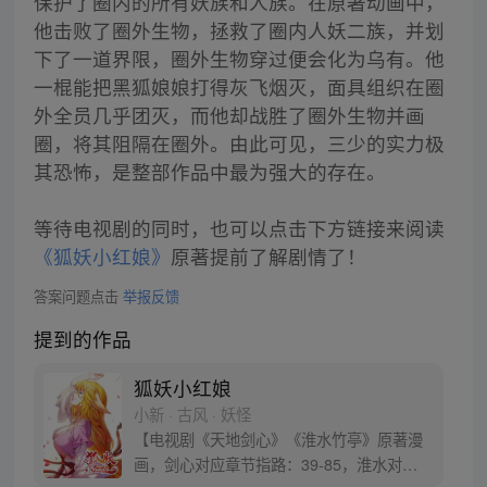
保护了圈内的所有妖族和人族。在原著动画中，
他击败了圈外生物，拯救了圈内人妖二族，并划
下了一道界限，圈外生物穿过便会化为乌有。他
一棍能把黑狐娘娘打得灰飞烟灭，面具组织在圈
外全员几乎团灭，而他却战胜了圈外生物并画
圈，将其阻隔在圈外。由此可见，三少的实力极
其恐怖，是整部作品中最为强大的存在。
等待电视剧的同时，也可以点击下方链接来阅读
《狐妖小红娘》
原著提前了解剧情了！
答案问题点击
举报反馈
提到的作品
狐妖小红娘
小新 · 古风 · 妖怪
【电视剧《天地剑心》《淮水竹亭》原著漫
画，剑心对应章节指路：39-85，淮水对应