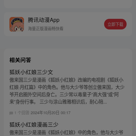
章节指路272-301】 迷糊萝莉小狐妖，正太
道士没节操。自古人妖生死恋，千载孽缘一
线牵。（每周周四更新。）
腾讯动漫App
立即下载
海量正版漫画畅快看
相关问答
狐妖小红娘三少文
傲来国三少是漫画《狐妖小红娘》改编的电视剧《狐妖小
红娘·月红篇》中的角色。他与大少爷等创立傲来国，大少
爷开启圈外空间后身亡。三少常以毒童子“高大强”或“阿
来”身份行事。 三少与涂山雅雅相识后，耐心陪...
1 个回答
2024年10月20日 00:17
狐妖小红娘漫画三少
傲来国三少是漫画《狐妖小红娘》中的角色，他与大少爷