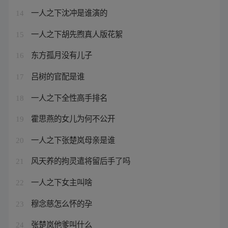
一人之下沈冲是谁演的
14
一人之下胡先煦真人版花絮
15
东方孤月没有儿子
16
吕树的官配是谁
17
一人之下全性高手排名
18
霍思燕的女儿为何不公开
19
一人之下张楚岚母亲是谁
20
风天养的拘灵遣将留后手了吗
21
一人之下女主叫啥
22
穆念慈怎么怀的孕
23
张楚岚他爹叫什么
24