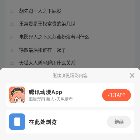
胡先煦一人之下屁股
25
王富贵是王权富贵的第几世
26
电影异人之下风莎燕扮演者叫什么
27
徐四最后和谁在一起了
28
天狐大人碧玺碧川什么关系
29
一人之下冯宝宝真名叫什么
继续浏览精彩内容
30
腾讯动漫App
打开APP
海量漫画 新人7天免费看
腾讯漫画
起点读书
QQ阅读
网站备案/许可证号：粤B2-20090059-5
在此处浏览
继续
Copyright©1998 - 2026 Tencent. All Rights Reserved