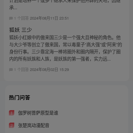
承...
1 个回答
2024年08月11日 23:51
狐妖 三少
狐妖小红娘中的傲来国三少是一个强大且神秘的角色。他
与大少爷等创立了傲来国，常以毒童子“高大强”或“阿来”的
身份行事。三少靠定海一棒将圈外和圈内隔开，保护了圈
内的所有妖族和人族，是妖族的第一强者，实力远...
1 个回答
2024年08月02日 15:29
热门问答
伽罗树菩萨原型是谁
1
张楚岚动漫配音
2