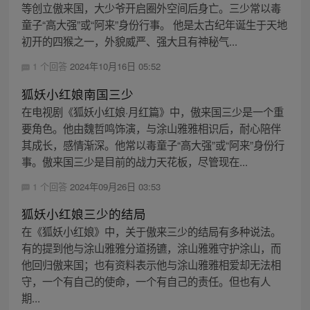
等创立傲来国，大少爷开启圈外空间后身亡。三少常以毒
童子“高大强”或“阿来”身份行事。 他是太古纪年诞生于天地
初开的四猴之一，外貌威严、强大且有神秘气...
1 个回答
2024年10月16日 05:52
狐妖小红娘南国三少
在电视剧《狐妖小红娘·月红篇》中，傲来国三少是一个重
要角色。他由魏哲鸣饰演，与涂山雅雅相识后，耐心陪伴
其成长，感情渐深。他常以毒童子“高大强”或“阿来”身份行
事。傲来国三少是目前的战力天花板，尽管现在...
1 个回答
2024年09月26日 03:53
狐妖小红娘三少的结局
在《狐妖小红娘》中，关于傲来三少的结局有多种说法。
有的提到他与涂山雅雅分道扬镳，涂山雅雅守护涂山，而
他回归傲来国；也有资料表示他与涂山雅雅相爱却无法相
守，一个有自己的使命，一个有自己的责任。但也有人
期...