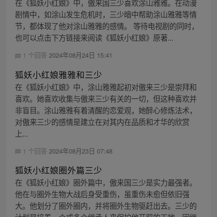
在《狐妖小红娘》中，傲来国三少喜欢涂山雅雅。在动漫
剧情中，如涂山发生危机时，三少暗中帮助涂山雅雅等情
节，都体现了他对涂山雅雅的感情。 等待电视剧的同时，
也可以点击下方链接来阅读《狐妖小红娘》原著...
1 个回答
2024年08月24日 15:41
狐妖小红娘雅雅和三少
在《狐妖小红娘》中，涂山雅雅起初对傲来三少是崇拜和
喜欢。她喜欢收集与傲来三少有关的一切，但这种喜欢并
非盲目。涂山雅雅有着清醒的恋爱观，她醉心修炼法术，
对傲来三少的感情是建立在对其内在品质和才华的欣赏
上...
1 个回答
2024年08月23日 07:48
狐妖小红娘圈外篇三少
在《狐妖小红娘》圈外篇中，傲来国三少是实力最强者。
他在与圈外生物大战后身受重伤，虽重伤未愈但依旧强
大。他划分了圈外圈内，并将圈外生物驱赶出去。三少的
计划是培养一个或多个继承人来保护他开辟的天地，因继