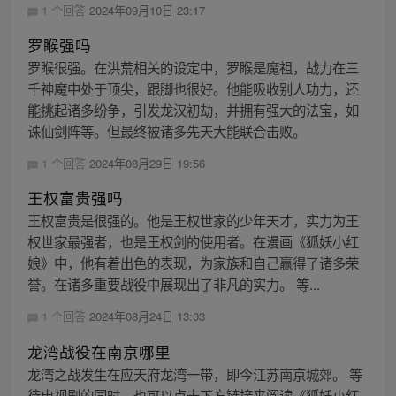
1 个回答
2024年09月10日 23:17
罗睺强吗
罗睺很强。在洪荒相关的设定中，罗睺是魔祖，战力在三
千神魔中处于顶尖，跟脚也很好。他能吸收别人功力，还
能挑起诸多纷争，引发龙汉初劫，并拥有强大的法宝，如
诛仙剑阵等。但最终被诸多先天大能联合击败。
1 个回答
2024年08月29日 19:56
王权富贵强吗
王权富贵是很强的。他是王权世家的少年天才，实力为王
权世家最强者，也是王权剑的使用者。在漫画《狐妖小红
娘》中，他有着出色的表现，为家族和自己赢得了诸多荣
誉。在诸多重要战役中展现出了非凡的实力。 等...
1 个回答
2024年08月24日 13:03
龙湾战役在南京哪里
龙湾之战发生在应天府龙湾一带，即今江苏南京城郊。 等
待电视剧的同时，也可以点击下方链接来阅读《狐妖小红