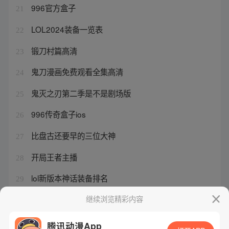
996官方盒子
21
LOL2024装备一览表
22
锻刀村篇高清
23
鬼刀漫画免费观看全集高清
24
鬼灭之刃第二季是不是剧场版
25
996传奇盒子ios
26
比盘古还要早的三位大神
27
开局王者主播
28
lol新版本神话装备排名
29
下毒手的其他套装叫什么
继续浏览精彩内容
30
腾讯动漫App