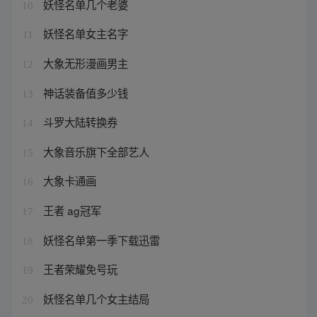
妖怪名单几个老婆
10
妖怪名单女主名字
11
大象无形漫画男主
12
神话装备值多少钱
13
斗罗大陆转换券
14
大象音乐旗下全部艺人
15
大象卡通画
16
王者 ag冠军
17
妖怪名单第一季下载迅雷
18
王者荣耀免号玩
19
妖怪名单几个女主结局
20