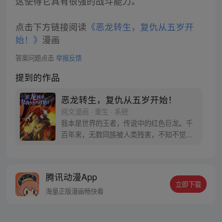
这使得它具有很强的战斗能力。
点击下方链接阅读
《恶龙转生，复仇从五岁开
始！》
漫画
答案问题点击
举报反馈
提到的作品
恶龙转生，复仇从五岁开始！
阅文漫画 · 重生 · 系统
我本是世界的王者，传说中的红色巨龙。千
百年来，无数同族被人类残害，不知不觉
间，复仇，成了我存在于世上的唯一使命！
然而，我失败了，就在和人类的决战之日，
含恨而终…… 若有来生，我势必要为同族复
腾讯动漫App
仇。 若有来生，我要让肮脏的人类付出血的
立即下载
代价！ 若有来生…… 嗯？来生，我却转生成
海量正版漫画畅快看
了四肢无力的人类婴孩？！！