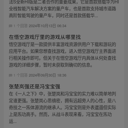
法S全新HI版是二者合作的重要成果，它是首款搭载华为HI
全栈智能汽车解决方案的量产车，也是首款支持城市道路
高阶智能驾驶的量产车，同时还是首款搭载华...
1 个回答
2024年10月13日 06:34
在悟空游戏厅里的游戏从哪里找
悟空游戏厅是一款提供丰富游戏资源供用户下载和游玩的
应用平台。如果您想查找游戏，进入悟空游戏厅主界面进
行相关操作即可。但关于在悟空游戏厅内具体从何处查找
游戏的详细步骤，暂时未获取到确切的信息。
1 个回答
2024年09月30日 18:36
张楚岚强还是冯宝宝强
在《一人之下》中，张楚岚和冯宝宝的实力难以简单地判
定谁更强。张楚岚心思缜密，拥有远超旁人的心性，是八
奇技之一炁体源流的继承人。冯宝宝则是外表邋遢但实际
上是炁功高手。然而，从战斗表现来看，冯宝宝在炁功
运...