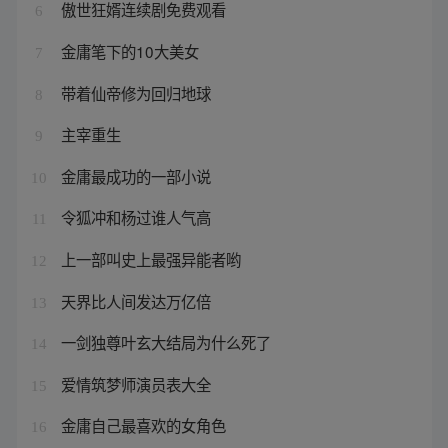
傲世狂婿连续剧免费观看
6
金庸笔下的10大美女
7
带着仙帝修为回归地球
8
主宰重生
9
金庸最成功的一部小说
10
令狐冲和杨过谁人气高
11
上一部叫史上最强异能者哟
12
天界比人间发达万亿倍
13
一剑独尊叶玄大结局为什么死了
14
爱情筑梦师演员表大全
15
金庸自己最喜欢的女角色
16