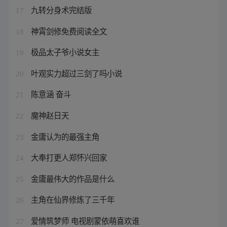
九转分身术完结版
17
神霄剑修免费阅读全文
18
极品太子爷小说女主
19
叶观实力超过三剑了吗小说
20
陈意涵 奋斗
21
魔神赵日天
22
金庸认为的最强主角
23
大奉打更人郑怀兴回家
24
金庸最伟大的作品是什么
25
主角在仙界修炼了三千年
26
爱情筑梦师 电视剧蒙依萌喜欢谁
27