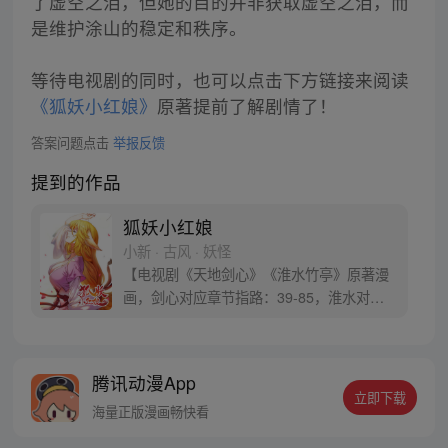
了虚空之泪，但她的目的并非获取虚空之泪，而
是维护涂山的稳定和秩序。
等待电视剧的同时，也可以点击下方链接来阅读
《狐妖小红娘》
原著提前了解剧情了！
答案问题点击
举报反馈
提到的作品
狐妖小红娘
小新 · 古风 · 妖怪
【电视剧《天地剑心》《淮水竹亭》原著漫
画，剑心对应章节指路：39-85，淮水对应
章节指路272-301】 迷糊萝莉小狐妖，正太
道士没节操。自古人妖生死恋，千载孽缘一
线牵。（每周周四更新。）
腾讯动漫App
立即下载
海量正版漫画畅快看