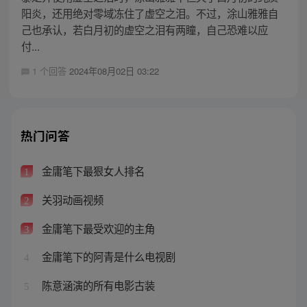
阳炎，还用绝对零域冻住了虚空之泪。不过，涂山雅雅自
己也承认，若白月初的虚空之泪有两瞳，自己恐难以应
付...
1 个回答
2024年08月02日 03:22
热门问答
金庸笔下最狠女人排名
1
关羽动画视频
2
金庸笔下最受欢迎的主角
3
金庸笔下的阿青是什么电视剧
4
陈意涵演的所有电影古装
5