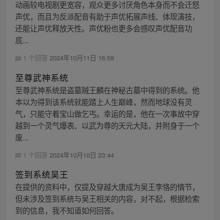
动画较电视剧更宽容，观众更多讨厌角色本身而不会迁怒
声优，而且为反派配音有助于声优拓展声线、体现演技，
还能让声优释放天性。声优粉也更多会感叹声优配音功
底...
1 个回答
2024年10月11日 16:59
至尊武神系统
至尊武神系统是盗墓贼王麟在神秘古墓中得到的系统。他
本以为得到该系统就能踏上人生巅峰，然而地球没有灵
气，只能守着宝山做乞丐。幸运的是，他在一次事故中穿
越到一个灵气爆表、以武为尊的天元大陆，并附身于一个
废...
1 个回答
2024年10月10日 23:44
签到系统吴王
在提供的资料中，仅提及穿越大唐成为吴王李恪的情节，
但未涉及签到系统与吴王相关的内容，对不起，根据检索
到的信息，我不知道如何回答。