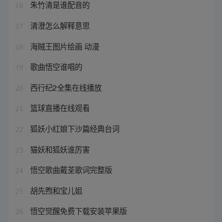
朱竹清是谁配音的
16
清澄怎么解释意思
17
海贼王图片绘画 动漫
18
歌曲悟空谁唱的
19
西行纪2全集在线播放
20
篮球直播在线观看
21
狐妖小红娘下沙篇经典台词
22
猫妖和狐妖谁厉害
23
悟空歌曲戴荃歌词完整版
24
胡先煦和宝儿姐
25
悟空觉醒免费下载安装苹果版
26