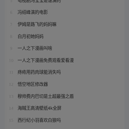
5
冯绍峰演的电影
6
伊姆是路飞的妈妈嘛
7
白月初她妈妈
8
一人之下漫画叫啥
9
一人之下漫画免费观看爱看漫
10
痔疮用药肉球能消失吗
11
悟空地区修改器
12
穆帅费内巴切是土超最强之盾
13
海贼王高清壁纸4k全屏
14
西行纪小羽喜欢白狼吗
15