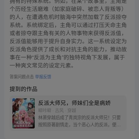
拥有的特殊系统。例如，在某个故事里，主角是
个历经生活磨难（如家庭破碎、被恋人背叛等）
的人，在遭遇危机时脑海中突然加载了反派掠夺
系统。系统绑定后，主角可以通过打压天命主角
或者掠夺跟主角有关的人物事物来获得反派值，
反派值能够用于提升自身实力。这一系统设定为
反派角色提供了成长和对抗主角的能力，推动故
事在一种“反派为主角”的独特视角下发展，属于
一种爽文常见的设定元素。
答案问题点击
举报反馈
提到的作品
反派大师兄，师妹们全是病娇
噼咔噼 · 古风 · 穿越
林萧穿越后成了青岚宗的反派大师兄！只要
按照原著剧情走，当个恶心人的反派，便能
成仙飞升！无奈之下，只能没事戏弄下四师
妹，偷一手三师妹的衣物，往二师妹水里下