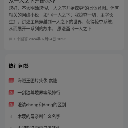
从一人之下开始掠夺
您好，不太明确您“从一人之下开始掠夺”的具体意图。但有
相关的网络小说，如“《一人之下：我掠夺一切，主宰长
生》，讲述主角穿越到一人之下的世界，获得掠夺系统，
从而展开一系列的故事。 原漫画《一人之下...
1 个回答
2024年07月24日 10:25
热门问答
海贼王图片头像 索隆
1
一剑独尊境界等级排行
2
澄清cheng和deng的区别
3
木蔑的母亲叫什么名字
4
电视剧冯宝宝是谁演的