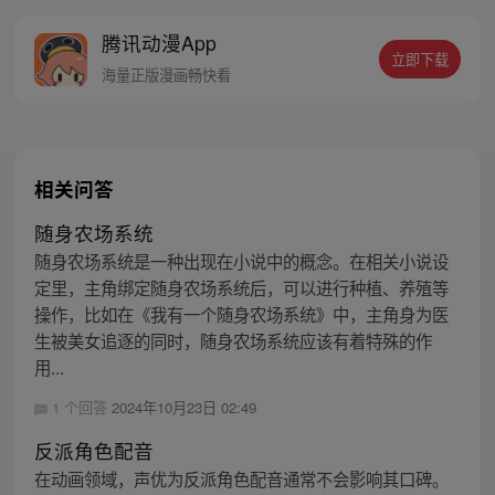
点猛药，兢兢业业履行反派职责。终于熬到
腾讯动漫App
男主叶辰拜入师门这天！林萧兴奋不已，准
立即下载
备毒害男主，按照剧情，他将会被几位师妹
海量正版漫画畅快看
抓住，被男主飞龙骑脸！没想到……
相关问答
随身农场系统
随身农场系统是一种出现在小说中的概念。在相关小说设
定里，主角绑定随身农场系统后，可以进行种植、养殖等
操作，比如在《我有一个随身农场系统》中，主角身为医
生被美女追逐的同时，随身农场系统应该有着特殊的作
用...
1 个回答
2024年10月23日 02:49
反派角色配音
在动画领域，声优为反派角色配音通常不会影响其口碑。