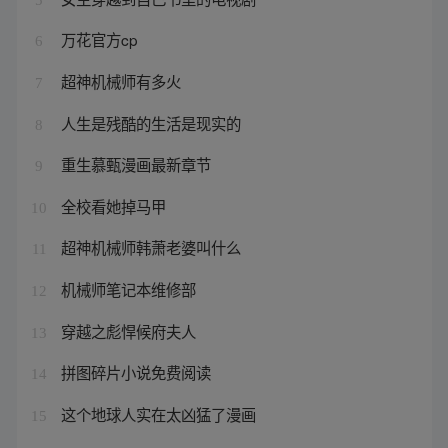
万花官方cp
6
超神机械师有多火
7
人生是残酷的生活是现实的
8
重生慕甄漫画最新章节
9
全校看她掉马甲
10
超神机械师韩萧老婆叫什么
11
机械师笔记本维修部
12
穿越之彪悍候府夫人
13
拼图碎片小说免费阅读
14
这个地球人实在太凶猛了漫画
15