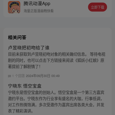
腾讯动漫App
者卖报小郎君同名小说 QQ群号：
立即下载
799493374
海量正版漫画畅快看
相关问答
卢昱晓把初吻给了谁
目前未获取到卢昱晓初吻对象的相关确切信息。 等待电视
剧的同时，也可以点击下方链接来阅读《狐妖小红娘》原
著提前了解剧情了！
1 个回答
2024年09月30日 00:49
宁晓东 悟空宝盒
宁晓东是悟空宝盒的创始人。悟空宝盒是一个第三方嘉宾
邀约平台。宁晓东作为行业享有盛名的大咖，行事低调，
对工作热情饱满，多次受邀作为嘉宾出席各类大会，并发
表了精彩演讲。