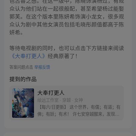
色古香之感。在这一版中，陈晓饰演杨过，有观
众认为他们站在一起很般配，甚至希望杨过能娶
郭芙。在这个版本里陈妍希饰演小龙女，很多观
众认为剧中其他女演员包括毛晓彤颜值都高于陈
妍希。
等待电视剧的同时，也可以点击下方链接来阅读
《大奉打更人》
经典原著了！
答案问题点击
举报反馈
提到的作品
大奉打更人
绘远工作室 · 穿越 · 女神
【每六/日更新】 这个世界，有儒；有道；有
佛；有妖；有术！ 许七安穿越醒来，发现自
己身处囹圄，三日后就要流放边陲？！ 他起
初的梦想只是自保，顺便在这个世界里当个
富翁悠闲度日，结果…… 改编自阅文集团作