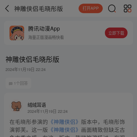
神雕侠侣毛晓彤版
打开APP
腾讯动漫App
立即下载
海量正版漫画畅快看
神雕侠侣毛晓彤版
2024年11月19日 22:24
1个回答
绒绒耳语
2024年11月19日 22:24
在毛晓彤参演的
《神雕侠侣》
版本中，毛晓彤饰
演郭芙。这一版
《神雕侠侣》
画面精致但缺乏古