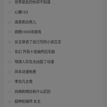
世界是反的你却不知道
16
心魔123
17
浪哥表白秀儿
18
拼图1000块游戏
19
女主穿进了自己写的小说古言
20
玄幻 开局十连抽然后无敌
21
地球人实在太凶猛了动漫
22
风车动漫免费
23
李念凡主角
24
向哨和哨向有什么区别
25
超神机械师 女主
26