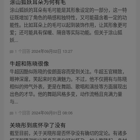
涂山狐妖耳朵为何有毛
涂山狐妖的耳朵有毛可能是其形象设定的一部分，这一特
征既增加了角色的萌感和独特性，又可能蕴含着一定的功
能性。比如耳朵上的毛可以起到装饰作用，让其形象更可
爱；还可能具有保暖、隔音等实际功能。但关于涂山狐
妖...
1 个回答
2024年09月02日 13:27
牛超和陈晓很像
牛超因酷似陈晓的俊朗面容而受到关注。牛超五官精致，
眼神深邃，笑起来时充满魅力。不过，他不仅拥有与陈晓
相似的帅气外表，更是在舞蹈、歌唱和演技等方面展现出
出色的才华。他的舞蹈风格多变，动作流畅且充满力量
与...
1 个回答
2024年09月01日 08:06
关晓彤到底怀孕了没有
截至目前，关于关晓彤是否怀孕没有确切的定论。有诸多