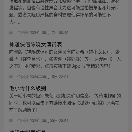
报道和猜测指出其身形变化疑似怀孕，如小腹隆起、身材
发福等，但也有理性声音认为这可能是拍摄角度和灯光问
题，或者关晓彤严格的身材管理使得怀孕的可能性不
大。...
1 个回答
2024年08月17日 00:45
神雕侠侣陈晓女演员表
陈晓版《神雕侠侣》的女演员有陈妍希（饰小龙女）、张
馨予（饰李莫愁）、张雪迎（饰郭襄）等。 原漫画《一人
之下》同样精彩，点击按钮下载 App 立享精彩内容！
1 个回答
2024年08月15日 22:01
毛小青什么级别
关于毛小青的级别未获取到相关确切信息。 等待电视剧的
同时，也可以点击下方链接来阅读《狐妖小红娘》原著提
前了解剧情了！
1 个回答
2024年08月09日 23:54
徐晓青配音作品