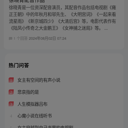
徐晓青是一位资深配音演员，其配音作品包括电视剧《雍
正王朝》中的年秋月和邬先生、《大明宫词》《一起来看
流星雨》《新京城四少》《大清后宫》等，电影代表作有
《陆凤小传奇之大金鹏王》《女神捕之迷局》等。 ...
1 个回答
2024年08月02日 07:24
热门问答
女主有空间的有声小说
1
悲哀指的是
2
人生模拟器吕布
3
心魔小说在线听书
4
女主穿越到自己书里的电视剧
5