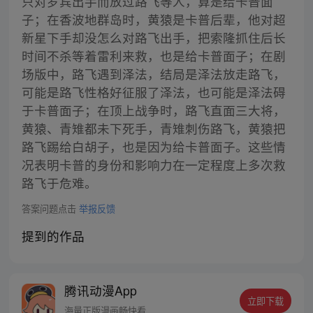
只对罗宾出手而放过路飞等人，算是给卡普面
子；在香波地群岛时，黄猿是卡普后辈，他对超
新星下手却没怎么对路飞出手，把索隆抓住后长
时间不杀等着雷利来救，也是给卡普面子；在剧
场版中，路飞遇到泽法，结局是泽法放走路飞，
可能是路飞性格好征服了泽法，也可能是泽法碍
于卡普面子；在顶上战争时，路飞直面三大将，
黄猿、青雉都未下死手，青雉刺伤路飞，黄猿把
路飞踢给白胡子，也是因为给卡普面子。这些情
况表明卡普的身份和影响力在一定程度上多次救
路飞于危难。
答案问题点击
举报反馈
提到的作品
腾讯动漫App
立即下载
海量正版漫画畅快看