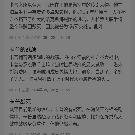
卡普之所以强大，原因在于他是海军中的传奇人物。他在
海军生涯中有着诸多卓越表现，例如 38 年前独自一人在神
之谷挡下了强大的洛克斯海贼团的进击，并和罗杰联手将
整个海贼团毁灭，因此被誉为“海军英雄”。此外...
1 个回答
2024年09月28日 19:38
卡普的战绩
卡普拥有诸多耀眼的战绩。 在 38 年前的神之谷大战中，
卡普与罗杰联手击垮了当时世界政府的最大威胁——洛克
斯海贼团，该海贼团成员包括大妈、凯多、白胡子、金狮
子等人。 卡普曾打凹了上个时代大海贼青椒的头...
1 个回答
2024年09月28日 20:56
卡普战死
截至目前最新的信息，卡普没有战死。在海贼王的相关剧
情中，卡普虽然经历了诸多战斗和困境，比如在蜂巢岛大
战中战败身负重伤，但他仍然活着。
1 个回答
2024年09月29日 00:59