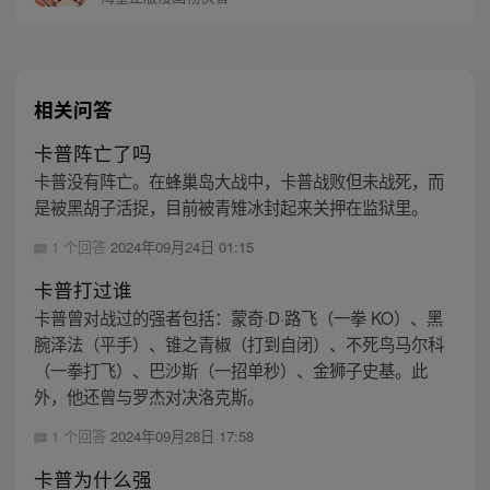
相关问答
卡普阵亡了吗
卡普没有阵亡。在蜂巢岛大战中，卡普战败但未战死，而
是被黑胡子活捉，目前被青雉冰封起来关押在监狱里。
1 个回答
2024年09月24日 01:15
卡普打过谁
卡普曾对战过的强者包括：蒙奇·D·路飞（一拳 KO）、黑
腕泽法（平手）、锥之青椒（打到自闭）、不死鸟马尔科
（一拳打飞）、巴沙斯（一招单秒）、金狮子史基。此
外，他还曾与罗杰对决洛克斯。
1 个回答
2024年09月28日 17:58
卡普为什么强