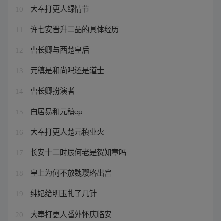
大奉打更人绿情节
10
许七安晋升二品的具体经历
11
曹长卿与西楚皇后
12
元稹是和尚吗还是道士
13
曹长卿扮演者
14
白居易和元稹cp
15
大奉打更人楚元稹业火
16
长安十二时辰何老是贺知章吗
17
皇上为何不放魏璎珞出宫
18
纯妃给明玉扎了几针
19
大奉打更人番外怀庆临安
20