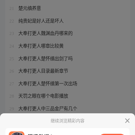
楚元缜养意
21
纯贵妃是好人还是坏人
22
大奉打更人魏渊血丹哪来的
23
大奉打更人哪章比较黄
24
大奉打更人楚怀缜出剑了吗
25
大奉打更人目录最新章节
26
大奉打更人楚怀缜第一次出场
27
天罚之眼在哪个电影播放
28
大奉打更人中三品金尸有几个
29
小说主人公楚元
继续浏览精彩内容
30