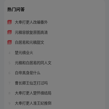
热门问答
大奉打更人改编番外
1
元稹容貌复原图高清
2
白居易和元稹甜文
3
楚元缜业火
4
元稹和白居易的同人文
5
白帝真身是什么
6
曹长卿王仙芝打过吗
7
大奉打更人楚怀缜结局
8
大奉打更人淮王妃推倒
9